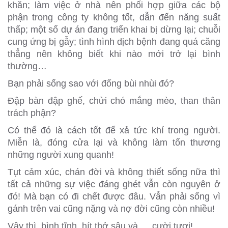
khăn; làm việc ở nhà nên phối hợp giữa các bộ
phận trong công ty không tốt, dẫn đến năng suất
thấp; một số dự án đang triển khai bị dừng lại; chuỗi
cung ứng bị gẫy; tình hình dịch bệnh đang quá căng
thẳng nên không biết khi nào mới trở lại bình
thường…
Bạn phải sống sao với đống bùi nhùi đó?
Đập bàn đập ghế, chửi chó mắng mèo, than thân
trách phận?
Có thể đó là cách tốt để xả tức khí trong người.
Miễn là, đóng cửa lại và không làm tổn thương
những người xung quanh!
Tụt cảm xúc, chán đời và không thiết sống nữa thì
tất cả những sự việc đáng ghét vẫn còn nguyên ở
đó! Mà bạn có đi chết được đâu. Vẫn phải sống vì
gánh trên vai cũng nặng và nợ đời cũng còn nhiều!
Vậy thì, bình tĩnh, hít thở sâu và … cười tươi!